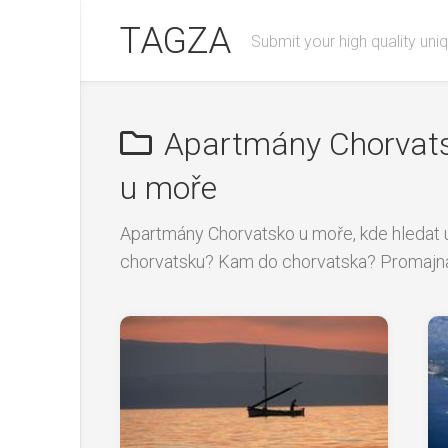
Skip
TAGZA
to
Submit your high quality uniq
content
Apartmány Chorvats
u moře
Apartmány Chorvatsko u moře, kde hledat 
chorvatsku? Kam do chorvatska? Promajn