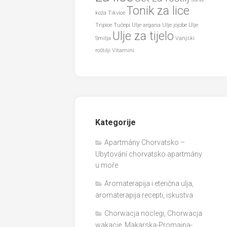
Tonik za lice
koža
Tikvice
Tripice
Tučepi
Ulje argana
Ulje jojobe
Ulje
Ulje za tijelo
Smilja
Vanjski
roštilji
Vitamini
Kategorije
Apartmány Chorvatsko –
Ubytování chorvatsko apartmány
u moře
Aromaterapija i eterična ulja,
aromaterapija recepti, iskustva
Chorwacja noclegi, Chorwacja
wakacje, Makarska-Promajna-