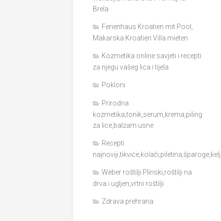
Brela
Ferienhaus Kroatien mit Pool,
Makarska Kroatien Villa mieten
Kozmetika online savjeti i recepti
za njegu vašeg lica i tijela
Pokloni
Prirodna
kozmetika,tonik,serum,krema,piling
za lice,balzam usne
Recepti
najnoviji,tikvice,kolači,piletina,šparoge,kel
Weber roštilji.Plinski,roštilji na
drva i ugljen,vrtni roštilji
Zdrava prehrana