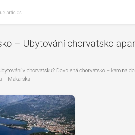
ue articles
ko – Ubytování chorvatsko apa
ubytování v chorvatsku? Dovolená chorvatsko – kam na do
a – Makarska