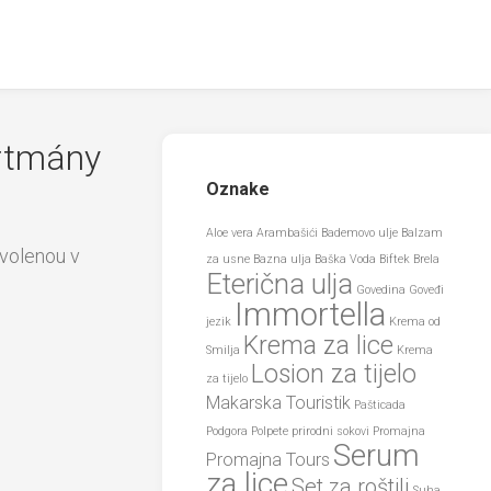
rtmány
Oznake
Aloe vera
Arambašići
Bademovo ulje
Balzam
volenou v
za usne
Bazna ulja
Baška Voda
Biftek
Brela
Eterična ulja
Govedina
Goveđi
Immortella
jezik
Krema od
Krema za lice
Smilja
Krema
Losion za tijelo
za tijelo
Makarska Touristik
Pašticada
Podgora
Polpete
prirodni sokovi
Promajna
Serum
Promajna Tours
za lice
Set za roštilj
Suha