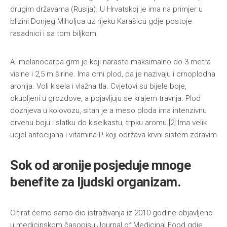
drugim državama (Rusija). U Hrvatskoj je ima na primjer u
blizini Donjeg Miholjca uz rijeku Karašicu gdje postoje
rasadnici i sa tom biljkom.
A. melanocarpa grm je koji naraste maksimalno do 3 metra
visine i 2,5 m širine. Ima crni plod, pa je nazivaju i crnoplodna
aronija. Voli kisela i vlažna tla. Cvjetovi su bijele boje,
okupljeni u grozdove, a pojavljuju se krajem travnja. Plod
dozrijeva u kolovozu, sitan je a meso ploda ima intenzivnu
crvenu boju i slatku do kiselkastu, trpku aromu.[2] Ima velik
udjel antocijana i vitamina P koji održava krvni sistem zdravim
Sok od aronije posjeduje mnoge
benefite za ljudski organizam.
Citirat ćemo samo dio istraživanja iz 2010 godine objavljeno
u medicinskom časopisu Journal of Medicinal Food gdje