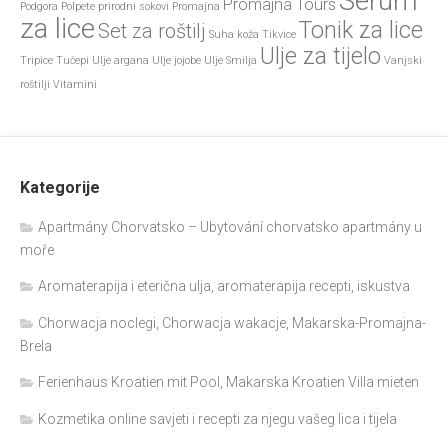
Serum
Promajna Tours
Podgora
Polpete
prirodni sokovi
Promajna
za lice
Tonik za lice
Set za roštilj
Suha koža
Tikvice
Ulje za tijelo
Tripice
Tučepi
Ulje argana
Ulje jojobe
Ulje Smilja
Vanjski
roštilji
Vitamini
Kategorije
Apartmány Chorvatsko – Ubytování chorvatsko apartmány u
moře
Aromaterapija i eterična ulja, aromaterapija recepti, iskustva
Chorwacja noclegi, Chorwacja wakacje, Makarska-Promajna-
Brela
Ferienhaus Kroatien mit Pool, Makarska Kroatien Villa mieten
Kozmetika online savjeti i recepti za njegu vašeg lica i tijela