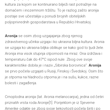
kultura za kojom se kontinuirano bilježi rast potražnje na
domaćem i inozemnom tržištu. To je razlog zašto aronija
postaje sve učestalija u ponudi brojnih obiteljskih
poljoprivrednih gospodarstava u Republici Hrvatskoj.
Aronija
se osim zbog uzgajajanja zbog njenog
zdravstvenog učinka uzgaja i ko ukrasna biljna kultura. Aronia
se uzgaja ko ukrasna biljka oblikuje se kako god to ljudi žele.
Aronija ima visok stupnja otpornosti na mraz. Ona izdržava i
temperaturu čak do 47°C ispod nule. Zbog ove svoje
karakteristike dobila je i naziv „Sibirska borovnica“.
Aronija
se prvo počela uzgajati u Rusiji, Finskoj i Švedskoj. Osim što
je otporna na hladnoću otporna je i na sušu, kukce, razne
bolesti i zagađenja.
Crnoplodna aronija (lat. Aronia melanocarpa), jedna od četiri
priznatih vrsta roda Aronije[1]. Porijeklom je iz Sjeverne
Amerike odakle se zbog svoje ljekovitosti počela širiti i po