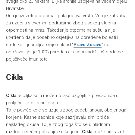
svega oko 20 hektara. Biljka aronije uspijeva na većem dijelu
Hrvatske.
Ona je izuzetno otporna i prilagodljiva vrsta. Vrlo je zahvalna
za uzgoj u sjevernim područjima zbog visokog stupnja
otpornosti na mraz. Također je otporna na sušu, a nije
utvrđeno da je posebno osjetljiva na određene bolesti i
štetnike. Ljubitelji aronije sok od “
Pravo Zdravo
” će
obožavati jer je 100% prirodan a u sebi sadrži još dodatne
pojačivače imuniteta.
Cikla
Cikla
je biljka koju možemo lako uzgojiti iz presadnica u
proljeće, ljeto i ranu jesen
To je povrće koje se uzgaja zbog zadebljanoga, obojenoga
korijena. Kasne sadnice koje sazrijevaju zimi biti će
najslađeg okusa. To je zbog toga što se u hladnom
razdoblju šećer pohranjuje u korjenu.
Cikla
može biti raznih