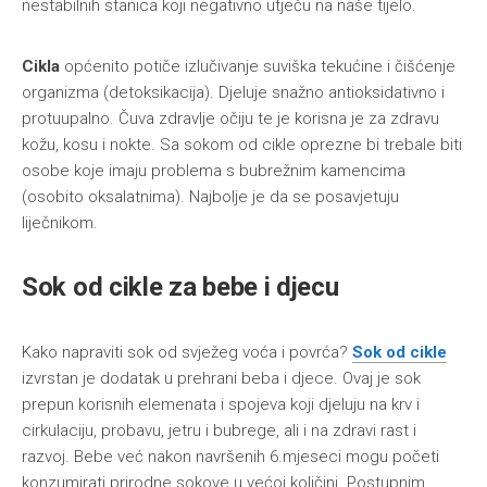
nestabilnih stanica koji negativno utječu na naše tijelo.
Cikla
općenito potiče izlučivanje suviška tekućine i čišćenje
organizma (detoksikacija). Djeluje snažno antioksidativno i
protuupalno. Čuva zdravlje očiju te je korisna je za zdravu
kožu, kosu i nokte. Sa sokom od cikle oprezne bi trebale biti
osobe koje imaju problema s bubrežnim kamencima
(osobito oksalatnima). Najbolje je da se posavjetuju
liječnikom.
Sok od cikle za bebe i djecu
Kako napraviti sok od svježeg voća i povrća?
Sok od cikle
izvrstan je dodatak u prehrani beba i djece. Ovaj je sok
prepun korisnih elemenata i spojeva koji djeluju na krv i
cirkulaciju, probavu, jetru i bubrege, ali i na zdravi rast i
razvoj. Bebe već nakon navršenih 6.mjeseci mogu početi
konzumirati prirodne sokove u većoj količini. Postupnim