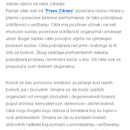
sastav utječe na naše zdravlje.
Pijenje cikle sok od “
Pravo Zdravo
” povećava razinu nitrata u
plazmi i povećava tjelesne performanse, te tako poboljšava
izdržljivost u vježbanju. Cikla ima pozitivan učinak i na naš
imunosni sustav, povećava izdržljivost organizma i smanjuje
umor. Bogat sastav cikle povoljno utječe na cjelokupni
probavni sustav. Cikla poboljšava rad jetre i bubrega te ih
štiti od bolesti. Zbog sadržaja prehrambenih vlakana,
poboljšava probavu i kontrolira šećer u krvi. Od cikle sok se
preporuča svim dobnim skupinama.
Koristi se kao pomoćno sredstvo za jačanje kod raznih
bolesti, pa i zloćudnih. Smatra se da može zaštititi
organizam od mnogih zloćudnih i degenerativnih bolesti
poput artritisa, ateroskleroze, demencie i sličnih bolesti.
Cikla svoju bogatu boju dobiva iz betalaina koji su topivi u
vodi antioksidanti. Smatra se da su betalaini hvatači
slobodnih radikala koji pomažu u pronalaženju i uništavanju