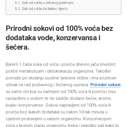
Sok od cikle u zdravoj prehrani
Sok od cikle za bebe i djecu
Prirodni sokovi od 100% voća bez
dodataka vode, konzervansa i
šećera.
Barem 1 čaša soka od voća i povrća dnevno jača imunitet,
potiče metabolizam i detoksikaciju organizma. Također
pomaže pri skidanju suvišne tjelesne težine i ima pozitivan
učinak na rad probavnog i živčanog sustava.
Prirodni sokovi
su samo oni koji su načinjeni od 100% voća ili povrća i nisu
razrijeđeni s vodom te ne sadrže dodane šećer, arome,
bojila i konzervanse. Sokovi napravljeni od 100% voća ili
povrća bez ikakvih dodataka su nakon 10-tak minuta u
cijelosti probavljeni u vašem organizmu. Konzumacijom
voća u krutom stanju organizmu treba i nekoliko sati kako bi