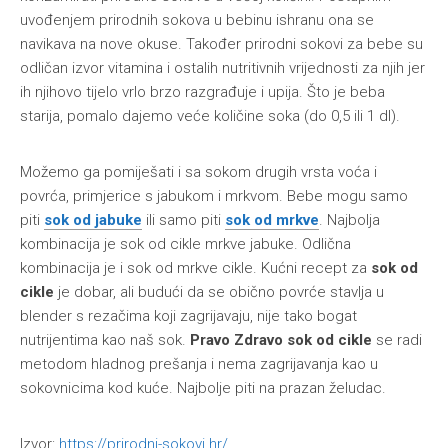
uvođenjem prirodnih sokova u bebinu ishranu ona se
navikava na nove okuse. Također prirodni sokovi za bebe su
odličan izvor vitamina i ostalih nutritivnih vrijednosti za njih jer
ih njihovo tijelo vrlo brzo razgrađuje i upija. Što je beba
starija, pomalo dajemo veće količine soka (do 0,5 ili 1 dl).
Možemo ga pomiješati i sa sokom drugih vrsta voća i
povrća, primjerice s jabukom i mrkvom. Bebe mogu samo
piti
sok od jabuke
ili samo piti
sok od mrkve
. Najbolja
kombinacija je sok od cikle mrkve jabuke. Odlična
kombinacija je i sok od mrkve cikle. Kućni recept za
sok od
cikle
je dobar, ali budući da se obično povrće stavlja u
blender s rezačima koji zagrijavaju, nije tako bogat
nutrijentima kao naš sok.
Pravo Zdravo sok od cikle
se radi
metodom hladnog prešanja i nema zagrijavanja kao u
sokovnicima kod kuće. Najbolje piti na prazan želudac.
Izvor:
https://prirodni-sokovi.hr/