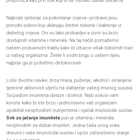
preporuča kao prvi sok koji bi se trebalo davati bebama.
Najbolje rješenje za pokretanje crijeva i probave jesu
prirodni sokovi koji uklanjaju štetne toksine i bakterije iz
debelog crijeva. Oni su lako probavljivi a izvor su brzo
dostupnih vitamina i minerala. Na taj način pomažemo
našem probavnom traktu kako bi izbacio višak toksičnih tvari
iz našeg organizma. Želite li voditi brigu o vašem tijelu
najprije ga je potrebno detoksicirati.
Loše životne navike, brza hrana, pušenje, alkohol i smanjene
tjelesne aktivnosti utječu na slabljenje vašeg imunog susava.
Sa padom imuniteta dolaze i bolesti. Naši sokovi vam
koriste kako bi ste brzo i jednostavno vaš organizam
opskrbili neophodnim nutrijentima i ojačali imunološki sustav.
Sok za jačanje imuniteta
pun je vitamina i minerala
neophodnih za dobar imunitet. Jedna čaša ovog soka
dnevno i vaše imunološki sustav i opće zdravstveno stanje