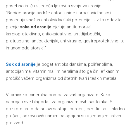
posebno ističu sljedeća ljekovita svojstva aronije:
“Bobice aronija sadrže antocijanide i procijanidine koji
posjeduju snažan antioksidacijski potencijal. Uz to redovito
pijenje
soka od aronije
djeluje antitumorski,
kardioprotektivno, antioksidativno, antidijabetički,
protuupalno, antibakterijski, antivirusno, gastroprotektivno, te
imunomodelatorski.”
Sok od aronije
je bogat antioksidansima, polifenolima,
antocijanima, vitaminima i mineralima što ga čini efikasnim
pročišćivačem organizma od štetnih tvari i teških metala.
Vitaminsko mineralna bomba za vaš organizam. Kako
nabrojati sve blagodati za organizam ovih sastojaka. S
obzirom na to da su svi sastojci prirodni, certificirani i hladno
prešani, sokovi ovih namirnica spojeni su u jedan jedinstven
proizvod.