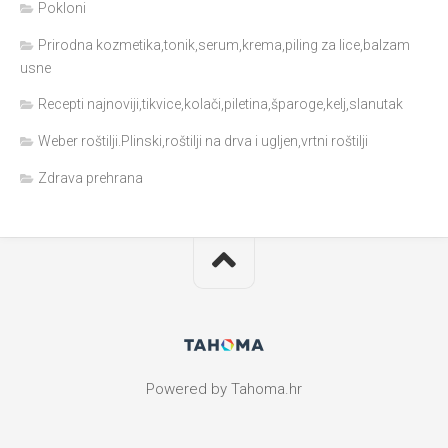
Pokloni
Prirodna kozmetika,tonik,serum,krema,piling za lice,balzam
usne
Recepti najnoviji,tikvice,kolači,piletina,šparoge,kelj,slanutak
Weber roštilji.Plinski,roštilji na drva i ugljen,vrtni roštilji
Zdrava prehrana
Powered by Tahoma.hr