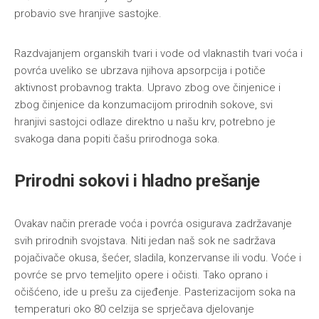
probavio sve hranjive sastojke.
Razdvajanjem organskih tvari i vode od vlaknastih tvari voća i
povrća uveliko se ubrzava njihova apsorpcija i potiče
aktivnost probavnog trakta. Upravo zbog ove činjenice i
zbog činjenice da konzumacijom prirodnih sokove, svi
hranjivi sastojci odlaze direktno u našu krv, potrebno je
svakoga dana popiti čašu prirodnoga soka.
Prirodni sokovi i hladno prešanje
Ovakav način prerade voća i povrća osigurava zadržavanje
svih prirodnih svojstava. Niti jedan naš sok ne sadržava
pojačivače okusa, šećer, sladila, konzervanse ili vodu. Voće i
povrće se prvo temeljito opere i očisti. Tako oprano i
očišćeno, ide u prešu za cijeđenje. Pasterizacijom soka na
temperaturi oko 80 celzija se sprječava djelovanje