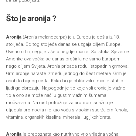
će se poboljšati.
Što je aronija ?
Aronija
(Aronia melanocarpa) je u Europu je došla iz 18.
stolljeća. Od tog stoljeća danas se uzgaja diljem Europe.
Ovisno o tlu, negdje više a negdje manje. Sa istoka Sjeverne
Amerike ova voćka se danas proširila ne samo Europom
nego diljem Svijeta. Aronia pripada rodu listopadnih grmova.
Grm aronije naraste između jednog do šest metara. Grm je
osobito bujnog rasta. Kako bi ga oblikovali u manje stablo
ljudi ga obrezuju. Najpogodnije tlo koje voli aronia je vlažno
tlo a ono se može naći u gustim vlažnim šumama i
močvarama. Na rast potražnje za aronijom snažno je
utjecala promocija nje kao voća s visokim sadržajem fenola,
vitamina, organskih kiselina, minerala i ugljikohidrata.
Aronija
je prepoznata kao nutritivno vrlo vrijedna voćna