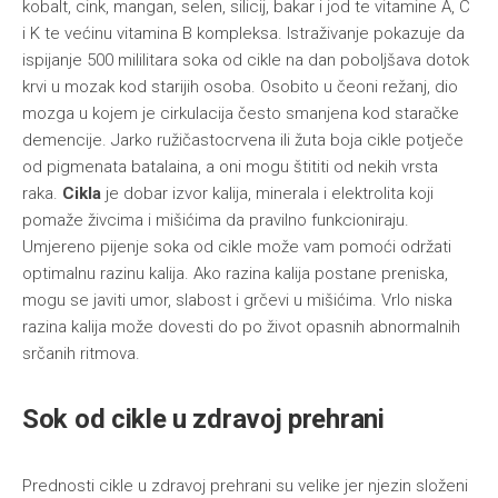
kobalt, cink, mangan, selen, silicij, bakar i jod te vitamine A, C
i K te većinu vitamina B kompleksa. Istraživanje pokazuje da
ispijanje 500 mililitara soka od cikle na dan poboljšava dotok
krvi u mozak kod starijih osoba. Osobito u čeoni režanj, dio
mozga u kojem je cirkulacija često smanjena kod staračke
demencije. Jarko ružičastocrvena ili žuta boja cikle potječe
od pigmenata batalaina, a oni mogu štititi od nekih vrsta
raka.
Cikla
je dobar izvor kalija, minerala i elektrolita koji
pomaže živcima i mišićima da pravilno funkcioniraju.
Umjereno pijenje soka od cikle može vam pomoći održati
optimalnu razinu kalija. Ako razina kalija postane preniska,
mogu se javiti umor, slabost i grčevi u mišićima. Vrlo niska
razina kalija može dovesti do po život opasnih abnormalnih
srčanih ritmova.
Sok od cikle u zdravoj prehrani
Prednosti cikle u zdravoj prehrani su velike jer njezin složeni