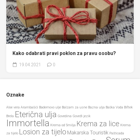
Kako odabrati pravi poklon za pravu osobu?
19.04.2021
0
Oznake
Aloe vera
Arambašići
Bademovo ulje
Balzam za usne
Bazna ulja
Baška Voda
Biftek
Eterična ulja
Brela
Govedina
Goveđi jezik
Immortella
Krema za lice
Krema od Smilja
Krema
Losion za tijelo
Makarska Touristik
za tijelo
Pašticada