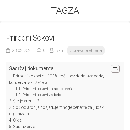
Skip
TAGZA
to
content
Prirodni Sokovi
28.03.2021
0
Ivan
Zdrava prehrana
Sadržaj dokumenta
Prirodni sokovi od 100% voća bez dodataka vode,
konzervansa i šećera.
Prirodni sokovi i hladno prešanje
Prirodni sokovi za bebe
Što je aronija ?
Sok od aronije posjeduje mnoge benefite za ljudski
organizam.
Cikla
Sastav cikle