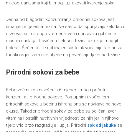
mikroorganizama koji bi mogli uzrokovati kvarenje soka.
Jedna od blagodati konzumiranja prirodnih sokova jest
smanjenje tjelesna težina. Ne samo da ispunjavaju želudac i
drže vas sitima dugo vremena, već i ubrzavaju gubljenje
masnih naslaga. Povišena tjelesna težina uzrok je mnogih
bolesti. Šećer koji je uobičajen sastojak voća nije štetan za
ljudski organizam i ne utječe na povećanje tjelesne težine.
Prirodni sokovi za bebe
Bebe već nakon navršenih 6.mjeseci mogu početi
konzumirati prirodne sokove. Postupnim uvođenjem
prirodnih sokova u bebinu ishranu ona se navikava na nove
okuse. Također prirodni sokovi za bebe su odličan izvor
vitamina i ostalih nutritivnih vrijednosti za njih jer ih njihovo
tijelo vrlo brzo razgrađuje i upija. Prirodni
sok od jabuke
se