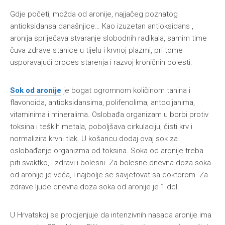
Gdje početi, možda od aronije, najjačeg poznatog
antioksidansa današnjice… Kao izuzetan antioksidans ,
aronija spriječava stvaranje slobodnih radikala, samim time
čuva zdrave stanice u tijelu i krvnoj plazmi, pri tome
usporavajući proces starenja i razvoj kroničnih bolesti.
Sok od aronije
je bogat ogromnom količinom tanina i
flavonoida, antioksidansima, polifenolima, antocijanima,
vitaminima i mineralima. Oslobađa organizam u borbi protiv
toksina i teških metala, poboljšava cirkulaciju, čisti krv i
normalizira krvni tlak. U košaricu dodaj ovaj sok za
oslobađanje organizma od toksina. Soka od aronije treba
piti svaktko, i zdravi i bolesni. Za bolesne dnevna doza soka
od aronije je veća, i najbolje se savjetovat sa doktorom. Za
zdrave ljude dnevna doza soka od aronije je 1 dcl.
U Hrvatskoj se procjenjuje da intenzivnih nasada aronije ima