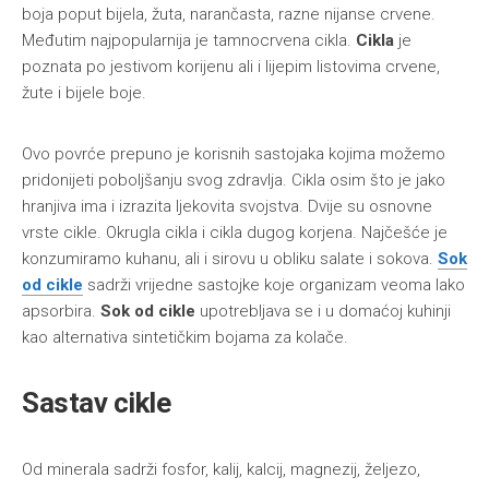
boja poput bijela, žuta, narančasta, razne nijanse crvene.
Međutim najpopularnija je tamnocrvena cikla.
Cikla
je
poznata po jestivom korijenu ali i lijepim listovima crvene,
žute i bijele boje.
Ovo povrće prepuno je korisnih sastojaka kojima možemo
pridonijeti poboljšanju svog zdravlja. Cikla osim što je jako
hranjiva ima i izrazita ljekovita svojstva. Dvije su osnovne
vrste cikle. Okrugla cikla i cikla dugog korjena. Najčešće je
konzumiramo kuhanu, ali i sirovu u obliku salate i sokova.
Sok
od cikle
sadrži vrijedne sastojke koje organizam veoma lako
apsorbira.
Sok od cikle
upotrebljava se i u domaćoj kuhinji
kao alternativa sintetičkim bojama za kolače.
Sastav cikle
Od minerala sadrži fosfor, kalij, kalcij, magnezij, željezo,