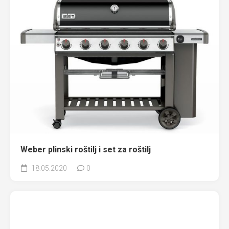
Weber plinski roštilj i set za roštilj
18.05.2020
0