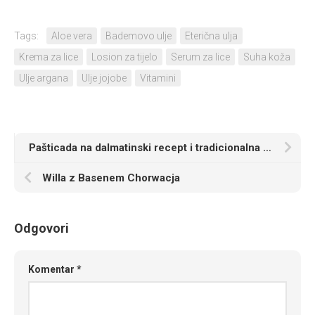
Tags:
Aloe vera
Bademovo ulje
Eterična ulja
Krema za lice
Losion za tijelo
Serum za lice
Suha koža
Ulje argana
Ulje jojobe
Vitamini
Pašticada na dalmatinski recept i tradicionalna jela Dalmacije
Willa z Basenem Chorwacja
Odgovori
Komentar
*