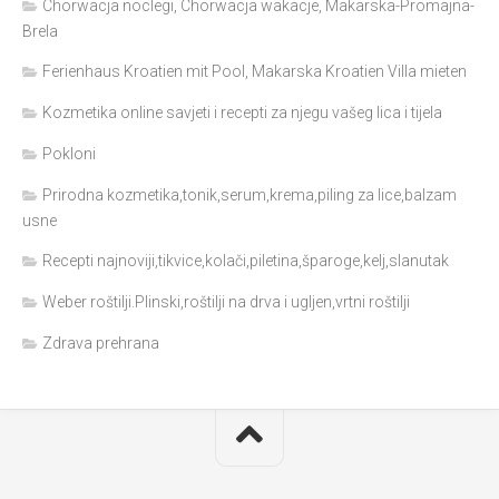
Chorwacja noclegi, Chorwacja wakacje, Makarska-Promajna-
Brela
Ferienhaus Kroatien mit Pool, Makarska Kroatien Villa mieten
Kozmetika online savjeti i recepti za njegu vašeg lica i tijela
Pokloni
Prirodna kozmetika,tonik,serum,krema,piling za lice,balzam
usne
Recepti najnoviji,tikvice,kolači,piletina,šparoge,kelj,slanutak
Weber roštilji.Plinski,roštilji na drva i ugljen,vrtni roštilji
Zdrava prehrana