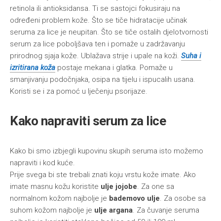
retinola ili antioksidansa. Ti se sastojci fokusiraju na
određeni problem kože. Što se tiče hidratacije učinak
seruma za lice je neupitan. Što se tiče ostalih djelotvornosti
serum za lice poboljšava ten i pomaže u zadržavanju
prirodnog sjaja kože. Ublažava strije i upale na koži.
Suha i
izritirana koža
postaje mekana i glatka. Pomaže u
smanjivanju podočnjaka, osipa na tijelu i ispucalih usana.
Koristi se i za pomoć u lječenju psorijaze.
Kako napraviti serum za lice
Kako bi smo izbjegli kupovinu skupih seruma isto možemo
napraviti i kod kuće.
Prije svega bi ste trebali znati koju vrstu kože imate. Ako
imate masnu kožu koristite
ulje jojobe
. Za one sa
normalnom kožom najbolje je
bademovo ulje
. Za osobe sa
suhom kožom najbolje je
ulje argana
. Za čuvanje seruma