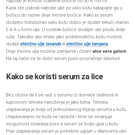
najbolje je koristiti staklene bočice od 50 ili 100 ml.
Kada ste izabrali najbolje ulje za vašu kožu nakapajte ga u
bočicu do razine dvije trećine bočice. Kako bi serum
dodatno hidratizirao vašu kožu dobro je dodati tekući vitamin
E ili A u formi ulja. U ostatak bočice dodajte ulje ploda divlje
ruže. Također ako imate jako problematičnu kožu možete
dodati
eterično ulje lavande
ili
eterično ulje tamjana
.
Dvije trećine ulja možete zamijeniti i čistim
aloe vera gelom
.
Na taj način će te dobit serum puno prozračnije teksture
Kako se koristi serum za lice
Bez obzira da li se radi o serumu iz domaće radinosti ili
kupovnom tehnika nanošenja je jako bitna. Tehnika
utapkavanja je bolja od jednostavnog trljanja seruma u kožu.
Utapkavanjem se koža ne rasteže i time se smanjuje
mogućnost stvaranja bora a serum se bolje upia u kožu.
Prije utapkavanja serum je potrebno ugrijat u dlanovima oko