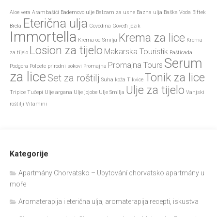
Aloe vera
Arambašići
Bademovo ulje
Balzam za usne
Bazna ulja
Baška Voda
Biftek
Eterična ulja
Brela
Govedina
Goveđi jezik
Immortella
Krema za lice
Krema od Smilja
Krema
Losion za tijelo
Makarska Touristik
za tijelo
Pašticada
Serum
Promajna Tours
Podgora
Polpete
prirodni sokovi
Promajna
za lice
Tonik za lice
Set za roštilj
Suha koža
Tikvice
Ulje za tijelo
Tripice
Tučepi
Ulje argana
Ulje jojobe
Ulje Smilja
Vanjski
roštilji
Vitamini
Kategorije
Apartmány Chorvatsko – Ubytování chorvatsko apartmány u
moře
Aromaterapija i eterična ulja, aromaterapija recepti, iskustva