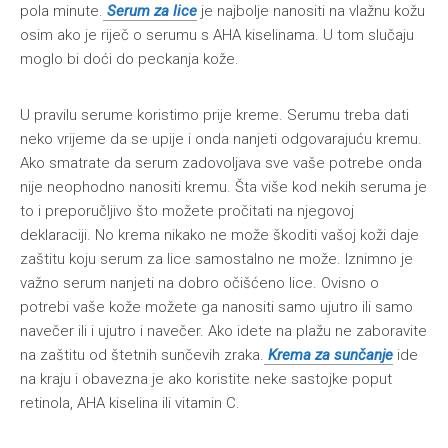
pola minute.
Serum za lice
je najbolje nanositi na vlažnu kožu
osim ako je riječ o serumu s AHA kiselinama. U tom slučaju
moglo bi doći do peckanja kože.
U pravilu serume koristimo prije kreme. Serumu treba dati
neko vrijeme da se upije i onda nanjeti odgovarajuću kremu.
Ako smatrate da serum zadovoljava sve vaše potrebe onda
nije neophodno nanositi kremu. Šta više kod nekih seruma je
to i preporučljivo što možete pročitati na njegovoj
deklaraciji. No krema nikako ne može škoditi vašoj koži daje
zaštitu koju serum za lice samostalno ne može. Iznimno je
važno serum nanjeti na dobro očišćeno lice. Ovisno o
potrebi vaše kože možete ga nanositi samo ujutro ili samo
navečer ili i ujutro i navečer. Ako idete na plažu ne zaboravite
na zaštitu od štetnih sunčevih zraka.
Krema za sunčanje
ide
na kraju i obavezna je ako koristite neke sastojke poput
retinola, AHA kiselina ili vitamin C.