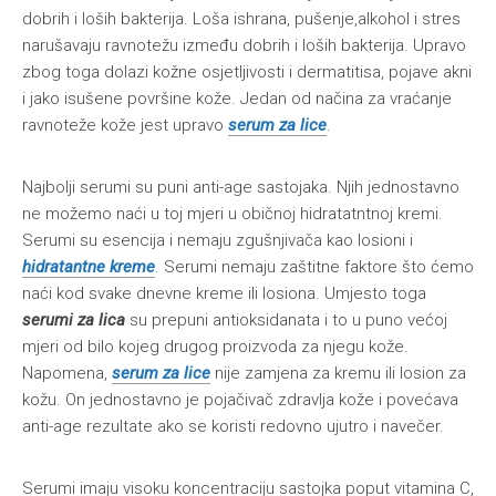
dobrih i loših bakterija. Loša ishrana, pušenje,alkohol i stres
narušavaju ravnotežu između dobrih i loših bakterija. Upravo
zbog toga dolazi kožne osjetljivosti i dermatitisa, pojave akni
i jako isušene površine kože. Jedan od načina za vraćanje
ravnoteže kože jest upravo
serum za lice
.
Najbolji serumi su puni anti-age sastojaka. Njih jednostavno
ne možemo naći u toj mjeri u običnoj hidratatntnoj kremi.
Serumi su esencija i nemaju zgušnjivača kao losioni i
hidratantne kreme
. Serumi nemaju zaštitne faktore što ćemo
naći kod svake dnevne kreme ili losiona. Umjesto toga
serumi za lica
su prepuni antioksidanata i to u puno većoj
mjeri od bilo kojeg drugog proizvoda za njegu kože.
Napomena,
serum za lice
nije zamjena za kremu ili losion za
kožu. On jednostavno je pojačivač zdravlja kože i povećava
anti-age rezultate ako se koristi redovno ujutro i navečer.
Serumi imaju visoku koncentraciju sastojka poput vitamina C,