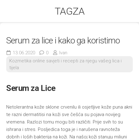
Skip
TAGZA
to
content
Serum za lice i kako ga koristimo
13.06.2020
0
Ivan
Kozmetika online savjeti i recepti za njegu vašeg lica i
tijela
Serum za Lice
Netolerantna kože sklone crvenilu ili osjetljive kože puna akni
te razni dermatitisi na koži sve češća su pojava novijeg
vremena. Razlozi tomu mogu biti različiti. Prije svih to su
ishrana i stres. Posljedica toga je i narušena ravnoteža
dobrih i loših bakterija na koži. Na našoj koži stanuju miliuni