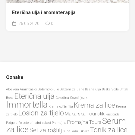
Eterična ulja i aromaterapija
26.05.2020
0
Oznake
Aloe vera
Arambašići
Bademovo ulje
Balzam za usne
Bazna ulja
Baška Voda
Biftek
Eterična ulja
Brela
Govedina
Goveđi jezik
Immortella
Krema za lice
Krema od Smilja
Krema
Losion za tijelo
Makarska Touristik
za tijelo
Pašticada
Serum
Promajna Tours
Podgora
Polpete
prirodni sokovi
Promajna
za lice
Tonik za lice
Set za roštilj
Suha koža
Tikvice