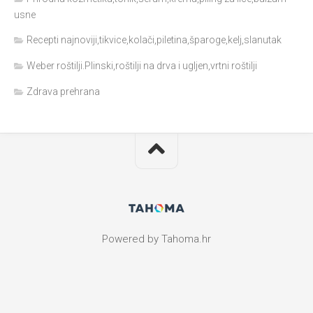
usne
Recepti najnoviji,tikvice,kolači,piletina,šparoge,kelj,slanutak
Weber roštilji.Plinski,roštilji na drva i ugljen,vrtni roštilji
Zdrava prehrana
Powered by Tahoma.hr