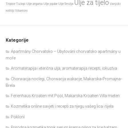
Ulje za tijelo
Tripice
Tučepi
Ulje argana
Ulje jojobe
Ulje Smilja
Vanjski
roštilji
Vitamini
Kategorije
Apartmány Chorvatsko – Ubytování chorvatsko apartmány u
moře
Aromaterapija i eterična ulja, aromaterapija recepti, iskustva
Chorwacja noclegi, Chorwacja wakacje, Makarska-Promajna-
Brela
Ferienhaus Kroatien mit Pool, Makarska Kroatien Villa mieten
Kozmetika online savjeti i recepti za njegu vašeg lica i tijela
Pokloni
Prirodna kozmetika,tonik,serum,krema,piling za lice,balzam