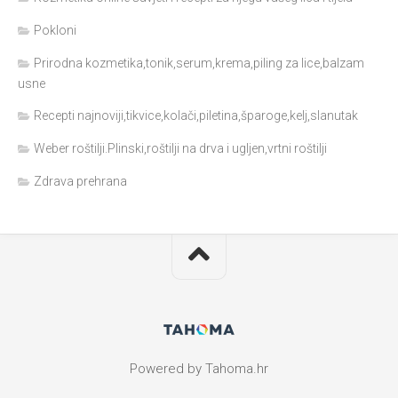
Pokloni
Prirodna kozmetika,tonik,serum,krema,piling za lice,balzam
usne
Recepti najnoviji,tikvice,kolači,piletina,šparoge,kelj,slanutak
Weber roštilji.Plinski,roštilji na drva i ugljen,vrtni roštilji
Zdrava prehrana
Powered by Tahoma.hr