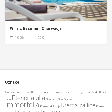
Willa z Basenem Chorwacja
10.06.2020
0
Oznake
Aloe vera
Arambašići
Bademovo ulje
Balzam za usne
Bazna ulja
Baška Voda
Biftek
Eterična ulja
Brela
Govedina
Goveđi jezik
Immortella
Krema za lice
Krema od Smilja
Krema