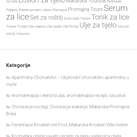
Losion za tijelo
Makarska Touristik
za tijelo
Pašticada
Serum
Promajna Tours
Podgora
Polpete
prirodni sokovi
Promajna
za lice
Tonik za lice
Set za roštilj
Suha koža
Tikvice
Ulje za tijelo
Tripice
Tučepi
Ulje argana
Ulje jojobe
Ulje Smilja
Vanjski
roštilji
Vitamini
Kategorije
Apartmány Chorvatsko – Ubytování chorvatsko apartmány u
moře
Aromaterapija i eterična ulja, aromaterapija recepti, iskustva
Chorwacja noclegi, Chorwacja wakacje, Makarska-Promajna-
Brela
Ferienhaus Kroatien mit Pool, Makarska Kroatien Villa mieten
Kozmetika online savjeti i recepti za njegu vašeg lica i tijela